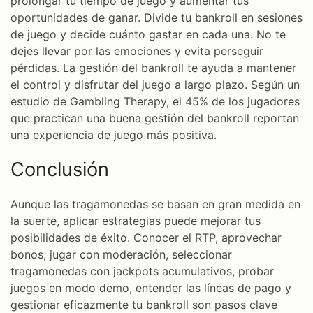
prolongar tu tiempo de juego y aumentar tus
oportunidades de ganar. Divide tu bankroll en sesiones
de juego y decide cuánto gastar en cada una. No te
dejes llevar por las emociones y evita perseguir
pérdidas. La gestión del bankroll te ayuda a mantener
el control y disfrutar del juego a largo plazo. Según un
estudio de Gambling Therapy, el 45% de los jugadores
que practican una buena gestión del bankroll reportan
una experiencia de juego más positiva.
Conclusión
Aunque las tragamonedas se basan en gran medida en
la suerte, aplicar estrategias puede mejorar tus
posibilidades de éxito. Conocer el RTP, aprovechar
bonos, jugar con moderación, seleccionar
tragamonedas con jackpots acumulativos, probar
juegos en modo demo, entender las líneas de pago y
gestionar eficazmente tu bankroll son pasos clave