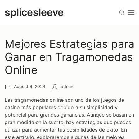
Skip
splicesleeve
to
Search
Op
content
Me
Mejores Estrategias para
Ganar en Tragamonedas
Online
Post
Author:
August 6, 2024
admin
date:
Las tragamonedas online son uno de los juegos de
casino más populares debido a su simplicidad y
potencial para grandes ganancias. Aunque se basan en
gran medida en la suerte, hay estrategias que puedes
utilizar para aumentar tus posibilidades de éxito. En
este artículo, exploraremos algunas de las mejores