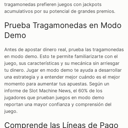
tragamonedas prefieren juegos con jackpots
acumulativos por su potencial de grandes premios.
Prueba Tragamonedas en Modo
Demo
Antes de apostar dinero real, prueba las tragamonedas
en modo demo. Esto te permite familiarizarte con el
juego, sus características y su mecánica sin arriesgar
tu dinero. Jugar en modo demo te ayuda a desarrollar
una estrategia y a entender mejor cuándo es el mejor
momento para aumentar tus apuestas. Según un
informe de Slot Machine News, el 60% de los
jugadores que prueban juegos en modo demo
reportan una mayor confianza y comprensión del
juego.
Comprende las Líneas de Pago